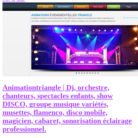
Anima­tiontriangle | Dj, orchestre,
chanteurs, spectacles enfants, show
DISCO, groupe musique variétés,
musettes, flamenco, disco mobile,
magicien, cabaret, sonorisa­tion éclairage
profes­sion­nel.