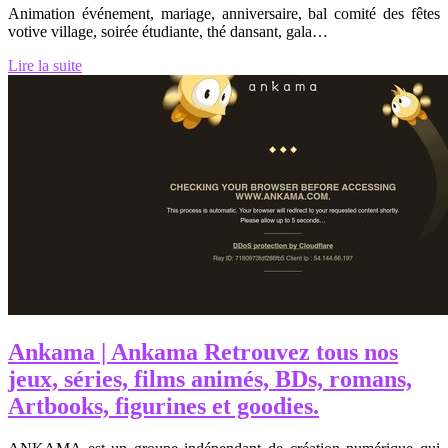
Animation événement, mariage, anniversaire, bal comité des fêtes
votive village, soirée étudiante, thé dansant, gala…
Lire la suite
Ankama | Ankama Retrouvez tous nos
jeux, séries, films animés, BDs, romans,
Artbooks, figurines et goodies.